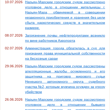
10.07.2026
Нарьян-Марским городским судом рассмотрено
уголовное дело в отношении жительницы г.
Нарьян-Мара, обвиняемой в совершении
незаконного приобретения и хранения без цели
сбыта наркотических средств в значительном
размере.
08.07.2026
Загрязнение почвы нефтепродуктами возникло
по вине работников Аэропорта
02.07.2026
Администрация города обратилась в суд для
признания права муниципальной собственности
на бесхозные сараи
29.06.2026
Нарьян-Марским городским судом рассмотрены
апелляционные жалобы осужденного и его
защитника на приговор мирового судьи
Ненецкого автономного округа судебного
участка №2, которым мужчина осужден за угрозу
убийством
26.06.2026
Нарьян-Марским городским судом рассмотрено
уголовное дело в отношении бывшего
руководителя одного из животноводческих