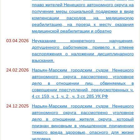
право жителей Ненецкого автономного округа на
получение меры социальной поддержки в виде
компенсации расходов на медицинскую
реабилитацию, на проезд к месту оказания
медицинской реабилитации и обратно
03.04.2026
Неуказание конкретного нарушения,
допущенного работником, привело к отмене
распоряжения о наложении дисциплинарного
взыскания.
24.02.2026
Нарьян-Марским городским судом Ненецкого
автономного округа рассмотрено уголовное
дело в отношении лиц, обвиняемых в
совершении преступлений, предусмотренных ч.
4 ст. 159, ч. 1, ч. 2 , ч. 3 ст. 285 УК РФ
24.12.2025
Нарьян-Марским городским судом Ненецкого
автономного округа рассмотрено уголовное
дело в отношении жителя округа, который
признан виновным в умышленном причинении
тяжкого вреда здоровью, опасного для жизни
человека.